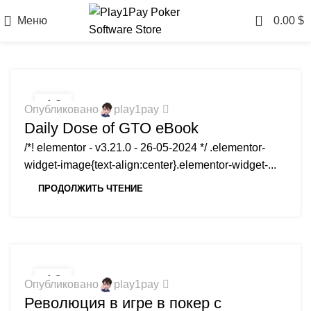
0
Меню
0.00
$
GTO WIZARD
16
0
Опубликовано
play1pay
ИЮН
Daily Dose of GTO eBook
/*! elementor - v3.21.0 - 26-05-2024 */ .elementor-
widget-image{text-align:center}.elementor-widget-...
ПРОДОЛЖИТЬ ЧТЕНИЕ
PARTYCAPTION
10
0
Опубликовано
play1pay
МАЙ
Революция в игре в покер с