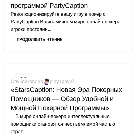
программой PartyCaption
Революционизируйте вашу игру в покер с
PartyCaption В динамичном мире онлайн-покера
игроки постоянн...
ПРОДОЛЖИТЬ ЧТЕНИЕ
STARSCAPTION
08
0
Опубликовано
play1pay
МАЙ
«StarsCaption: Новая Эра Покерных
Помощников — Обзор Удобной и
Мощной Покерной Программы»
В мире онлайн-покера интеллектуальные
помощники становятся неотъемлемой частью
страт...