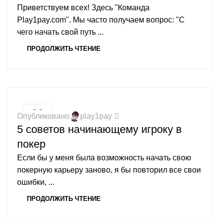
Приветствуем всех! Здесь "Команда
Play1pay.com". Мы часто получаем вопрос: "С
чего начать свой путь ...
ПРОДОЛЖИТЬ ЧТЕНИЕ
,
,
GTO WIZARD
DEEPSOLVER
SIMPLE POKER
09
0
Опубликовано
play1pay
ДЕК
5 советов начинающему игроку в
покер
Если бы у меня была возможность начать свою
покерную карьеру заново, я бы повторил все свои
ошибки, ...
ПРОДОЛЖИТЬ ЧТЕНИЕ