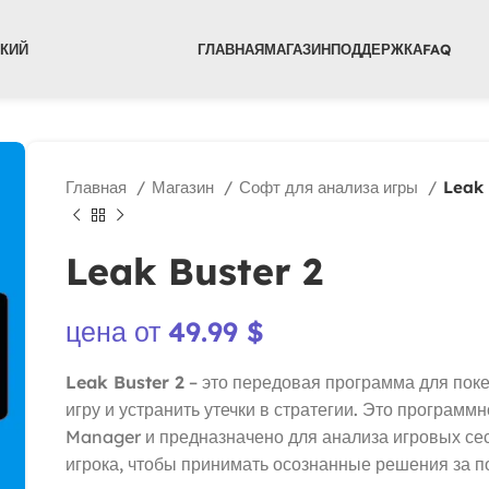
КИЙ
ГЛАВНАЯ
МАГАЗИН
ПОДДЕРЖКА
FAQ
Главная
Магазин
Софт для анализа игры
Leak 
Leak Buster 2
цена от
49.99
$
Leak Buster 2
– это передовая программа для поке
игру и устранить утечки в стратегии. Это програм
Manager и предназначено для анализа игровых сес
игрока, чтобы принимать осознанные решения за п