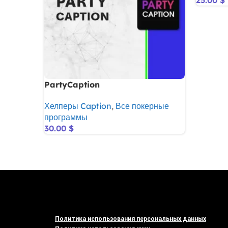
Select O
PartyCaption
Хелперы Caption
,
Все покерные
программы
30.00
$
Select Options
Политика использования персональных данных