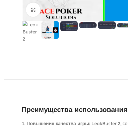
Увеличить
Преимущества использования
Повышение качества игры:
LeakBuster 2, с