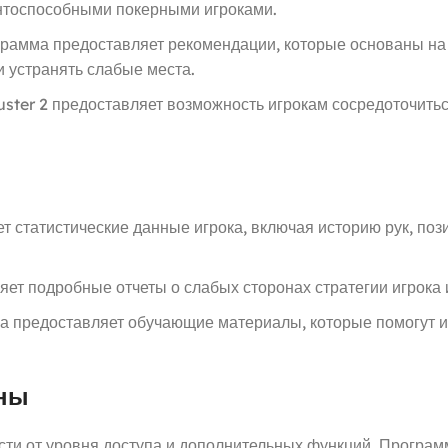
ентоспособными покерными игроками.
рамма предоставляет рекомендации, которые основаны на а
и устранять слабые места.
ster 2 предоставляет возможность игрокам сосредоточитьс
 статистические данные игрока, включая историю рук, пози
яет подробные отчеты о слабых сторонах стратегии игрока
 предоставляет обучающие материалы, которые помогут и
ены
сти от уровня доступа и дополнительных функций. Програ