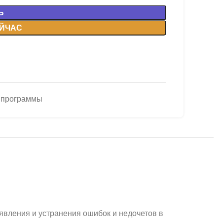
Ь
ЕЙЧАС
 программы
ыявления и устранения ошибок и недочетов в