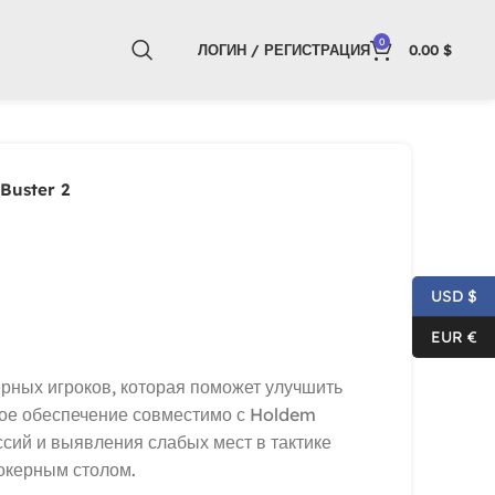
0
ЛОГИН / РЕГИСТРАЦИЯ
0.00
$
Buster 2
USD $
EUR €
рных игроков, которая поможет улучшить
мное обеспечение совместимо с Holdem
сий и выявления слабых мест в тактике
окерным столом.