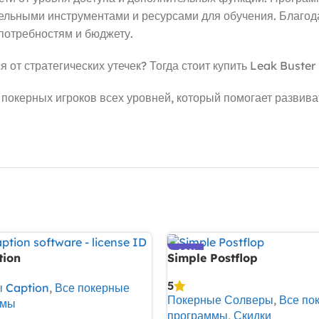
тельными инструментами и ресурсами для обучения. Благо
потребностям и бюджету.
от стратегических утечек? Тогда стоит купить Leak Buster
 покерных игроков всех уровней, который помогает развива
-10%
tion
Simple Postflop
5
 Caption
,
Все покерные
Покерные Солверы
,
Все по
ммы
программы
,
Скидки