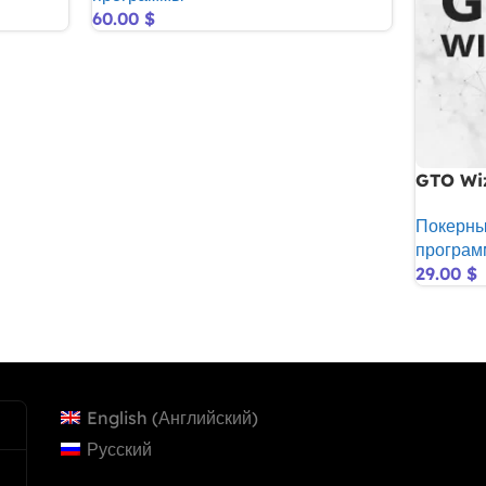
60.00
$
Select Options
GTO Wi
Покерн
програ
29.00
$
Select O
English
(
Английский
)
Русский