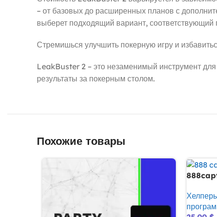
– от базовых до расширенных планов с дополни
выберет подходящий вариант, соответствующий 
Стремишься улучшить покерную игру и избавиться 
LeakBuster 2 – это незаменимый инструмент для
результаты за покерным столом.
Похожие товары
888cap
Хелперы
програ
25.00
$